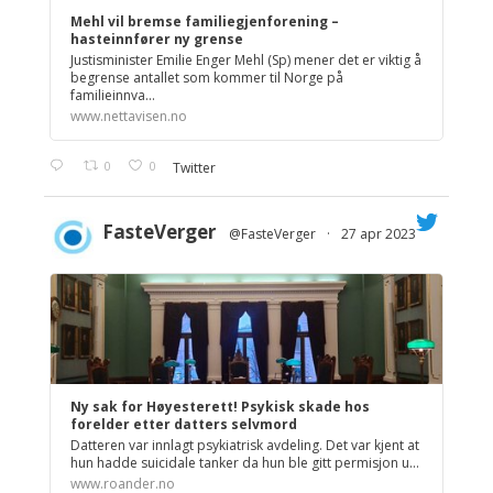
Mehl vil bremse familiegjenforening –
hasteinnfører ny grense
Justisminister Emilie Enger Mehl (Sp) mener det er viktig å
begrense antallet som kommer til Norge på
familieinnva...
www.nettavisen.no
0
0
Twitter
FasteVerger
@FasteVerger
·
27 apr 2023
;
Ny sak for Høyesterett! Psykisk skade hos
forelder etter datters selvmord
Datteren var innlagt psykiatrisk avdeling. Det var kjent at
hun hadde suicidale tanker da hun ble gitt permisjon u...
www.roander.no