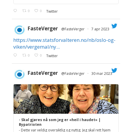
0
0
Twitter
FasteVerger
@FasteVerger
·
7 apr 2023
https://www.statsforvalteren.no/nb/oslo-og-
;
viken/vergemal/ny...
0
0
Twitter
FasteVerger
@FasteVerger
·
30 mar 2023
;
- Skal gjøres nå som jeg er «heil i haudet» |
Bypatrioten
- Dette var veldig oversiktlig og nyttig. Jeg skal rett hjem