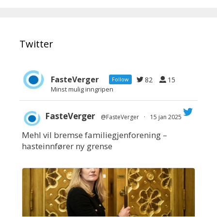
Twitter
FasteVerger
82
15
Follow
Minst mulig inngripen
FasteVerger
@FasteVerger
·
15 jan 2025
Mehl vil bremse familiegjenforening –
;
hasteinnfører ny grense