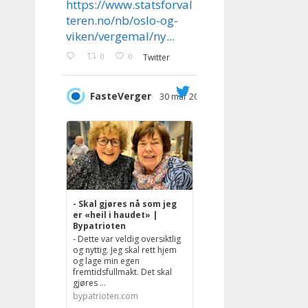
;
https://www.statsforval
teren.no/nb/oslo-og-
viken/vergemal/ny...
0
0
Twitter
FasteVerger
30 mar 2023
;
- Skal gjøres nå som jeg
er «heil i haudet» |
Bypatrioten
- Dette var veldig oversiktlig
og nyttig. Jeg skal rett hjem
og lage min egen
fremtidsfullmakt. Det skal
gjøres ...
bypatrioten.com