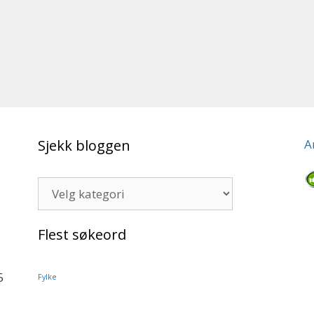
Sjekk bloggen
A
Sjekk
bloggen
Flest søkeord
5
Fylke