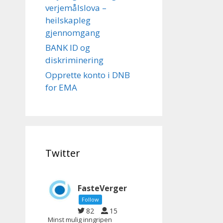
verjemålslova –
heilskapleg
gjennomgang
BANK ID og
diskriminering
Opprette konto i DNB
for EMA
Twitter
FasteVerger
Follow
82
15
Minst mulig inngripen