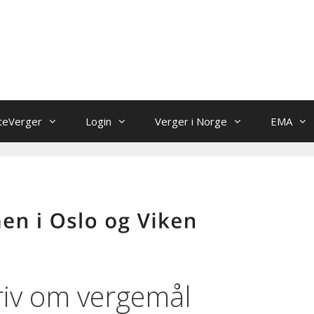
teVerger
Login
Verger i Norge
EMA
riv om vergemål