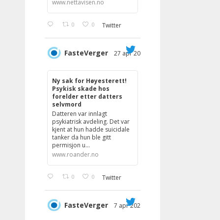
www.nettavisen.no
0
0
Twitter
FasteVerger
27 apr 2023
;
Ny sak for Høyesterett!
Psykisk skade hos
forelder etter datters
selvmord
Datteren var innlagt
psykiatrisk avdeling. Det var
kjent at hun hadde suicidale
tanker da hun ble gitt
permisjon u...
www.roander.no
0
0
Twitter
FasteVerger
7 apr 2023