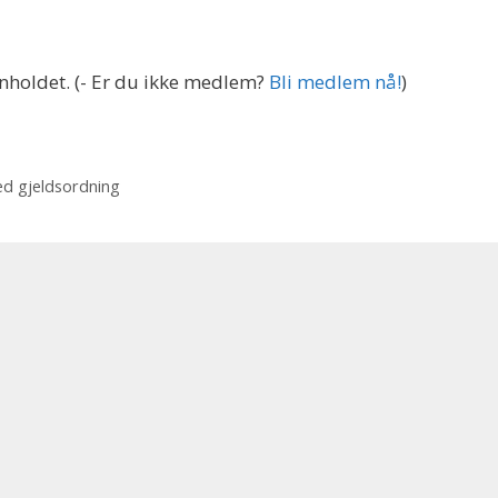
nnholdet.
(- Er du ikke medlem?
Bli medlem nå!
)
ed gjeldsordning