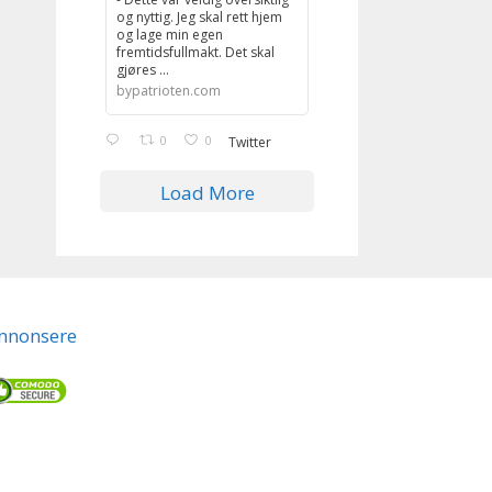
og nyttig. Jeg skal rett hjem
og lage min egen
fremtidsfullmakt. Det skal
gjøres ...
bypatrioten.com
0
0
Twitter
Load More
nnonsere