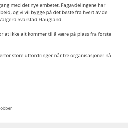
 gang med det nye embetet. Fagavdelingene har
eid, og vi vil bygge på det beste fra hvert av de
 Valgerd Svarstad Haugland.
r at ikke alt kommer til å være på plass fra første
 overfor store utfordringer når tre organisasjoner nå
-jobben