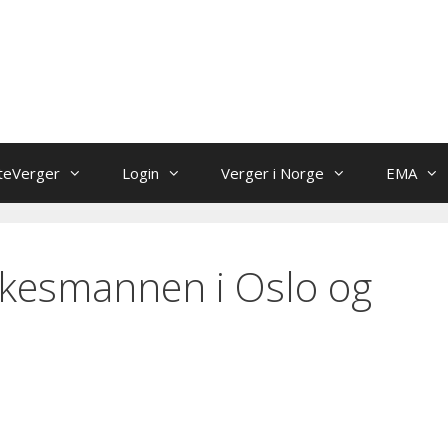
teVerger
Login
Verger i Norge
EMA
lkesmannen i Oslo og