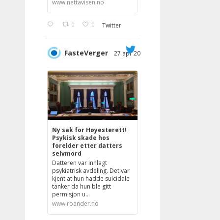
www.nettavisen.no
0
0
Twitter
FasteVerger
27 apr 2023
;
Ny sak for Høyesterett!
Psykisk skade hos
forelder etter datters
selvmord
Datteren var innlagt
psykiatrisk avdeling. Det var
kjent at hun hadde suicidale
tanker da hun ble gitt
permisjon u...
www.roander.no