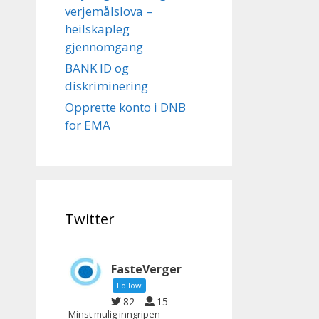
verjemålslova –
heilskapleg
gjennomgang
BANK ID og
diskriminering
Opprette konto i DNB
for EMA
Twitter
FasteVerger
Follow
82
15
Minst mulig inngripen