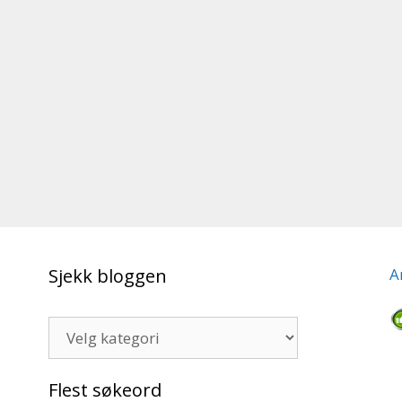
Sjekk bloggen
A
Sjekk
bloggen
Flest søkeord