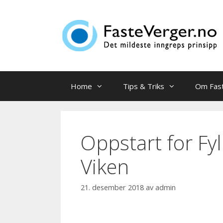
Hopp
til
innhold
Home
Tips & Triks
Om Fas
Oppstart for Fy
Viken
21. desember 2018
av
admin