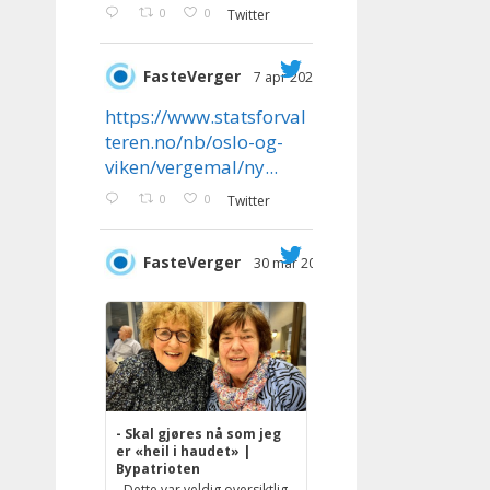
0
0
Twitter
FasteVerger
7 apr 2023
;
https://www.statsforval
teren.no/nb/oslo-og-
viken/vergemal/ny...
0
0
Twitter
FasteVerger
30 mar 2023
;
- Skal gjøres nå som jeg
er «heil i haudet» |
Bypatrioten
- Dette var veldig oversiktlig