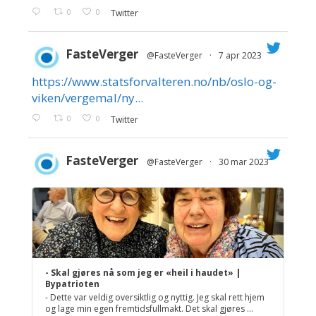
0
0
Twitter
FasteVerger
@FasteVerger
·
7 apr 2023
https://www.statsforvalteren.no/nb/oslo-og-
;
viken/vergemal/ny...
0
0
Twitter
FasteVerger
@FasteVerger
·
30 mar 2023
;
- Skal gjøres nå som jeg er «heil i haudet» |
Bypatrioten
- Dette var veldig oversiktlig og nyttig. Jeg skal rett hjem
og lage min egen fremtidsfullmakt. Det skal gjøres ...