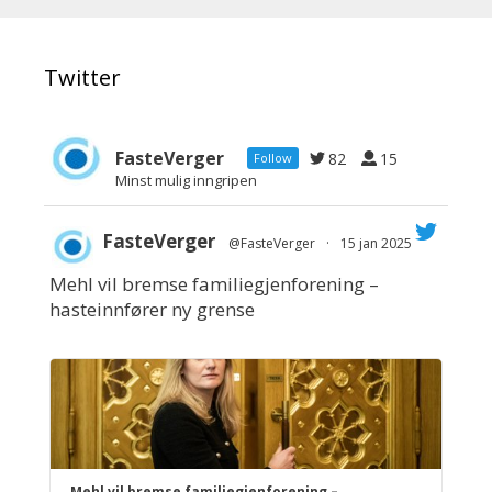
Twitter
FasteVerger
82
15
Follow
Minst mulig inngripen
FasteVerger
@FasteVerger
·
15 jan 2025
Mehl vil bremse familiegjenforening –
;
hasteinnfører ny grense
Mehl vil bremse familiegjenforening –