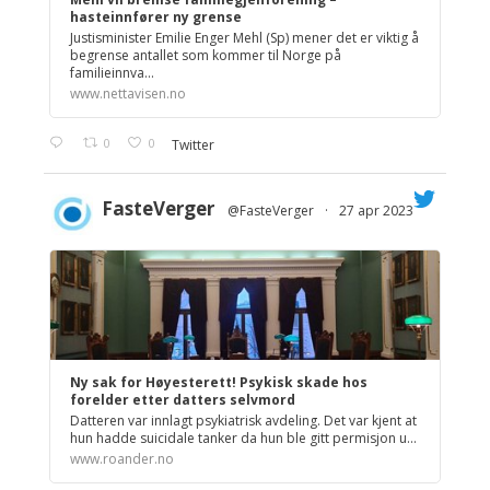
hasteinnfører ny grense
Justisminister Emilie Enger Mehl (Sp) mener det er viktig å
begrense antallet som kommer til Norge på
familieinnva...
www.nettavisen.no
0
0
Twitter
FasteVerger
@FasteVerger
·
27 apr 2023
;
Ny sak for Høyesterett! Psykisk skade hos
forelder etter datters selvmord
Datteren var innlagt psykiatrisk avdeling. Det var kjent at
hun hadde suicidale tanker da hun ble gitt permisjon u...
www.roander.no