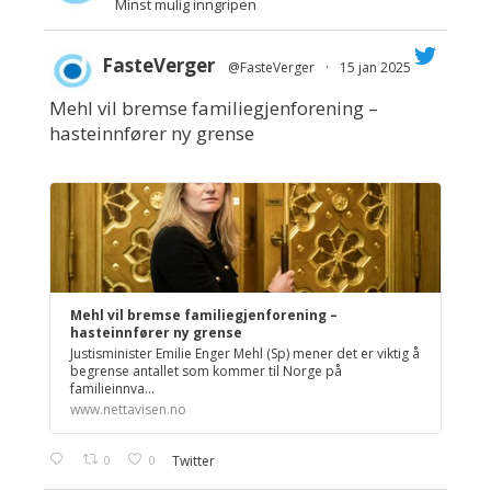
Minst mulig inngripen
FasteVerger
@FasteVerger
·
15 jan 2025
Mehl vil bremse familiegjenforening –
;
hasteinnfører ny grense
Mehl vil bremse familiegjenforening –
hasteinnfører ny grense
Justisminister Emilie Enger Mehl (Sp) mener det er viktig å
begrense antallet som kommer til Norge på
familieinnva...
www.nettavisen.no
0
0
Twitter