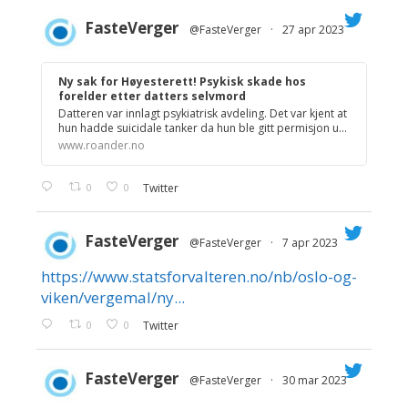
FasteVerger
@FasteVerger
·
27 apr 2023
;
Ny sak for Høyesterett! Psykisk skade hos
forelder etter datters selvmord
Datteren var innlagt psykiatrisk avdeling. Det var kjent at
hun hadde suicidale tanker da hun ble gitt permisjon u...
www.roander.no
0
0
Twitter
FasteVerger
@FasteVerger
·
7 apr 2023
https://www.statsforvalteren.no/nb/oslo-og-
;
viken/vergemal/ny...
0
0
Twitter
FasteVerger
@FasteVerger
·
30 mar 2023