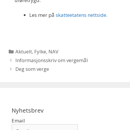
uføretrygd.
Les mer på
skatteetatens nettside
.
Kategorier
Aktuelt
,
Fylke
,
NAV
Informasjonsskriv om vergemål
Deg som verge
Nyhetsbrev
Email