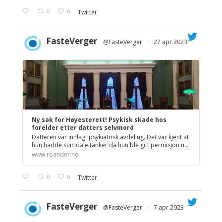
0
0
Twitter
FasteVerger
@FasteVerger
·
27 apr 2023
;
Ny sak for Høyesterett! Psykisk skade hos
forelder etter datters selvmord
Datteren var innlagt psykiatrisk avdeling. Det var kjent at
hun hadde suicidale tanker da hun ble gitt permisjon u...
www.roander.no
0
0
Twitter
FasteVerger
@FasteVerger
·
7 apr 2023