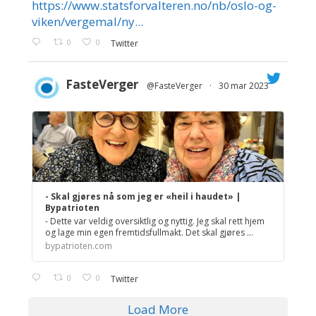
https://www.statsforvalteren.no/nb/oslo-og-
;
viken/vergemal/ny...
0
0
Twitter
FasteVerger
@FasteVerger
·
30 mar 2023
;
- Skal gjøres nå som jeg er «heil i haudet» |
Bypatrioten
- Dette var veldig oversiktlig og nyttig. Jeg skal rett hjem
og lage min egen fremtidsfullmakt. Det skal gjøres ...
bypatrioten.com
0
0
Twitter
Load More