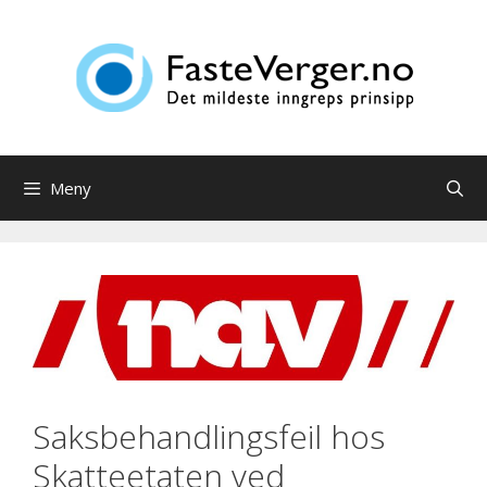
Hopp
til
innhold
Meny
Saksbehandlingsfeil hos
Skatteetaten ved