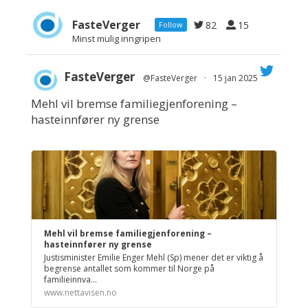
FasteVerger
82
15
Follow
Minst mulig inngripen
FasteVerger
@FasteVerger
·
15 jan 2025
Mehl vil bremse familiegjenforening –
;
hasteinnfører ny grense
Mehl vil bremse familiegjenforening –
hasteinnfører ny grense
Justisminister Emilie Enger Mehl (Sp) mener det er viktig å
begrense antallet som kommer til Norge på
familieinnva...
www.nettavisen.no