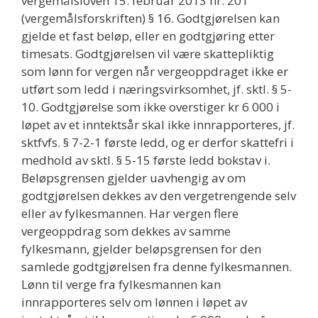
vergemålsloven 15. februar 2013 nr. 201
(vergemålsforskriften) § 16. Godtgjørelsen kan
gjelde et fast beløp, eller en godtgjøring etter
timesats. Godtgjørelsen vil være skattepliktig
som lønn for vergen når vergeoppdraget ikke er
utført som ledd i næringsvirksomhet, jf. sktl. § 5-
10. Godtgjørelse som ikke overstiger kr 6 000 i
løpet av et inntektsår skal ikke innrapporteres, jf.
sktfvfs. § 7-2-1 første ledd, og er derfor skattefri i
medhold av sktl. § 5-15 første ledd bokstav i.
Beløpsgrensen gjelder uavhengig av om
godtgjørelsen dekkes av den vergetrengende selv
eller av fylkesmannen. Har vergen flere
vergeoppdrag som dekkes av samme
fylkesmann, gjelder beløpsgrensen for den
samlede godtgjørelsen fra denne fylkesmannen.
Lønn til verge fra fylkesmannen kan
innrapporteres selv om lønnen i løpet av