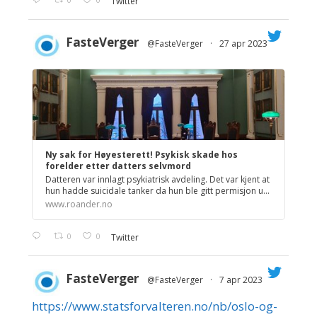
Twitter
FasteVerger
@FasteVerger
·
27 apr 2023
;
Ny sak for Høyesterett! Psykisk skade hos
forelder etter datters selvmord
Datteren var innlagt psykiatrisk avdeling. Det var kjent at
hun hadde suicidale tanker da hun ble gitt permisjon u...
www.roander.no
0
0
Twitter
FasteVerger
@FasteVerger
·
7 apr 2023
https://www.statsforvalteren.no/nb/oslo-og-
;