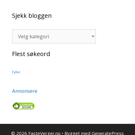
Sjekk bloggen
Sjekk
bloggen
Flest søkeord
Fylke
Annonsere
© 2026 FasteVerger.no
• Bygget med
GeneratePress