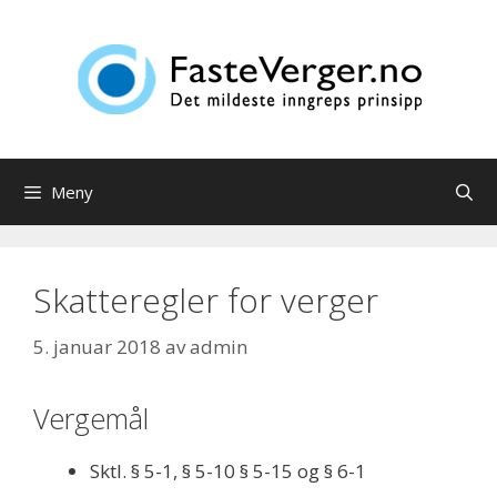
Hopp
til
innhold
Meny
Skatteregler for verger
5. januar 2018
av
admin
Vergemål
Sktl. § 5-1, § 5-10 § 5-15 og § 6-1