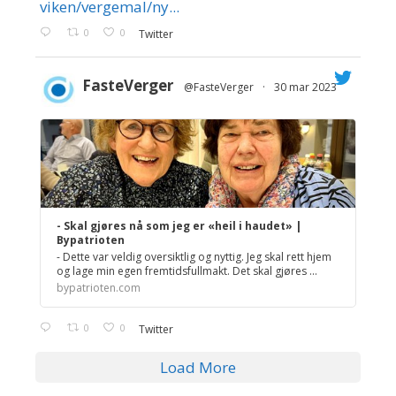
viken/vergemal/ny...
0
0
Twitter
FasteVerger
@FasteVerger
·
30 mar 2023
;
- Skal gjøres nå som jeg er «heil i haudet» |
Bypatrioten
- Dette var veldig oversiktlig og nyttig. Jeg skal rett hjem
og lage min egen fremtidsfullmakt. Det skal gjøres ...
bypatrioten.com
0
0
Twitter
Load More