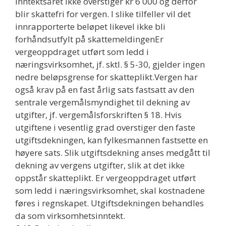
inntektsåret ikke overstiger kr 6 000 og derfor
blir skattefri for vergen. I slike tilfeller vil det
innrapporterte beløpet likevel ikke bli
forhåndsutfylt på skattemeldingenEr
vergeoppdraget utført som ledd i
næringsvirksomhet, jf. sktl. § 5-30, gjelder ingen
nedre beløpsgrense for skatteplikt.Vergen har
også krav på en fast årlig sats fastsatt av den
sentrale vergemålsmyndighet til dekning av
utgifter, jf. vergemålsforskriften § 18. Hvis
utgiftene i vesentlig grad overstiger den faste
utgiftsdekningen, kan fylkesmannen fastsette en
høyere sats. Slik utgiftsdekning anses medgått til
dekning av vergens utgifter, slik at det ikke
oppstår skatteplikt. Er vergeoppdraget utført
som ledd i næringsvirksomhet, skal kostnadene
føres i regnskapet. Utgiftsdekningen behandles
da som virksomhetsinntekt.