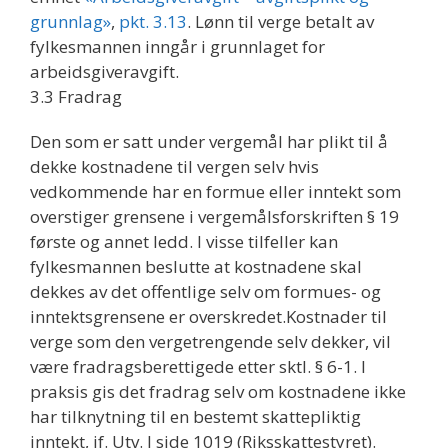
grunnlag»
,
pkt. 3.13
. Lønn til verge betalt av
fylkesmannen inngår i grunnlaget for
arbeidsgiveravgift.
3.3 Fradrag
Den som er satt under vergemål har plikt til å
dekke kostnadene til vergen selv hvis
vedkommende har en formue eller inntekt som
overstiger grensene i vergemålsforskriften § 19
første og annet ledd. I visse tilfeller kan
fylkesmannen beslutte at kostnadene skal
dekkes av det offentlige selv om formues- og
inntektsgrensene er overskredet.Kostnader til
verge som den vergetrengende selv dekker, vil
være fradragsberettigede etter sktl. § 6-1. I
praksis gis det fradrag selv om kostnadene ikke
har tilknytning til en bestemt skattepliktig
inntekt, jf. Utv. I side 1019 (Riksskattestyret).