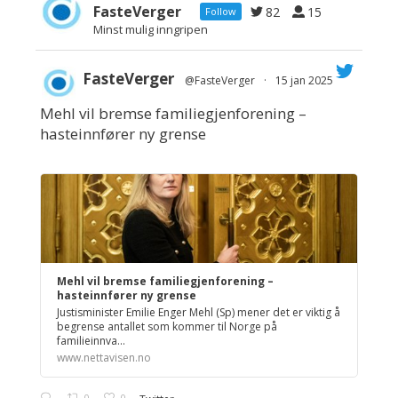
FasteVerger
82
15
Follow
Minst mulig inngripen
FasteVerger
@FasteVerger
·
15 jan 2025
Mehl vil bremse familiegjenforening –
;
hasteinnfører ny grense
Mehl vil bremse familiegjenforening –
hasteinnfører ny grense
Justisminister Emilie Enger Mehl (Sp) mener det er viktig å
begrense antallet som kommer til Norge på
familieinnva...
www.nettavisen.no
0
0