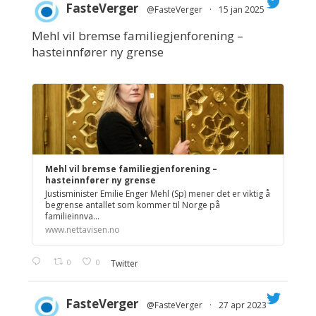
FasteVerger
@FasteVerger
·
15 jan 2025
Mehl vil bremse familiegjenforening –
;
hasteinnfører ny grense
Mehl vil bremse familiegjenforening –
hasteinnfører ny grense
Justisminister Emilie Enger Mehl (Sp) mener det er viktig å
begrense antallet som kommer til Norge på
familieinnva...
www.nettavisen.no
0
0
Twitter
FasteVerger
@FasteVerger
·
27 apr 2023