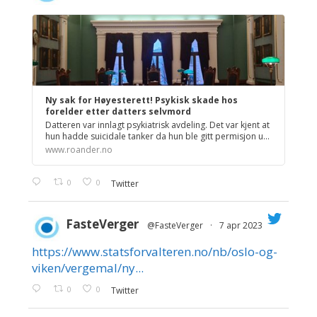
;
Ny sak for Høyesterett! Psykisk skade hos
forelder etter datters selvmord
Datteren var innlagt psykiatrisk avdeling. Det var kjent at
hun hadde suicidale tanker da hun ble gitt permisjon u...
www.roander.no
0
0
Twitter
FasteVerger
@FasteVerger
·
7 apr 2023
https://www.statsforvalteren.no/nb/oslo-og-
;
viken/vergemal/ny...
0
0
Twitter