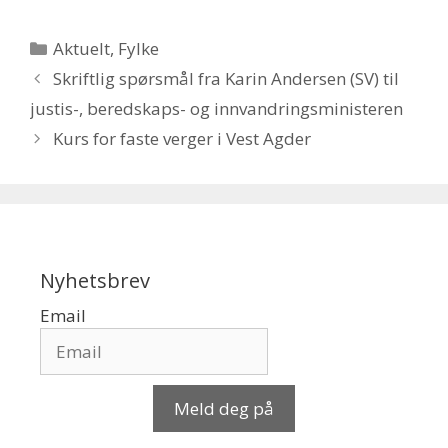
Kategorier
Aktuelt
,
Fylke
Skriftlig spørsmål fra Karin Andersen (SV) til
justis-, beredskaps- og innvandringsministeren
Kurs for faste verger i Vest Agder
Nyhetsbrev
Email
Meld deg på