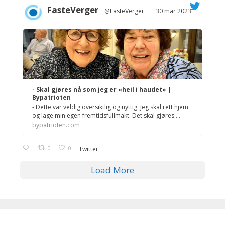
FasteVerger
@FasteVerger
·
30 mar 2023
;
- Skal gjøres nå som jeg er «heil i haudet» |
Bypatrioten
- Dette var veldig oversiktlig og nyttig. Jeg skal rett hjem
og lage min egen fremtidsfullmakt. Det skal gjøres ...
bypatrioten.com
0
0
Twitter
Load More