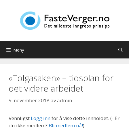
Hopp
til
innhold
Meny
«Tolgasaken» – tidsplan for
det videre arbeidet
9. november 2018
av
admin
Vennligst
Logg inn
for å vise dette innholdet.
(- Er
du ikke medlem?
Bli medlem nå!
)