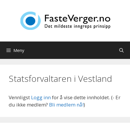
Hopp
til
innhold
Meny
Statsforvaltaren i Vestland
Vennligst
Logg inn
for å vise dette innholdet.
(- Er
du ikke medlem?
Bli medlem nå!
)