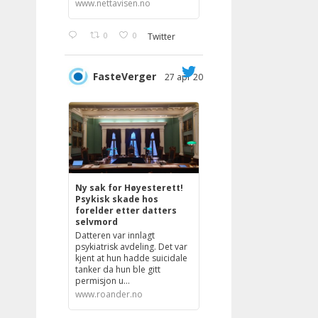
www.nettavisen.no
0
0
Twitter
FasteVerger
27 apr 2023
;
Ny sak for Høyesterett!
Psykisk skade hos
forelder etter datters
selvmord
Datteren var innlagt
psykiatrisk avdeling. Det var
kjent at hun hadde suicidale
tanker da hun ble gitt
permisjon u...
www.roander.no