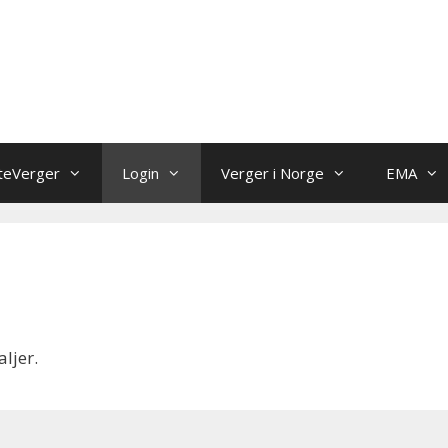
teVerger
Login
Verger i Norge
EMA
aljer.