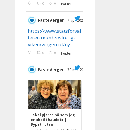
0
0
Twitter
FasteVerger
7 apr 2023
;
https://www.statsforval
teren.no/nb/oslo-og-
viken/vergemal/ny...
0
0
Twitter
FasteVerger
30 mar 2023
;
- Skal gjøres nå som jeg
er «heil i haudet» |
Bypatrioten
- Dette var veldig oversiktlig