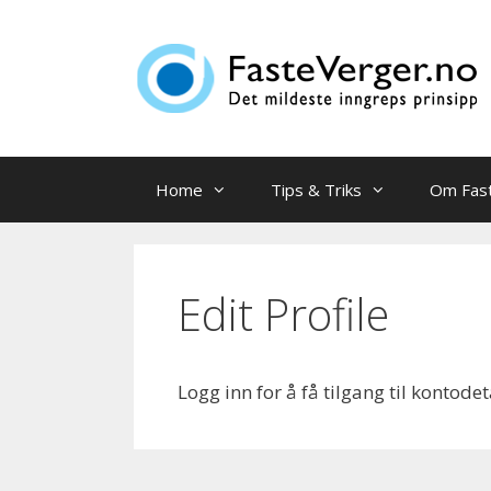
Hopp
til
innhold
Home
Tips & Triks
Om Fas
Edit Profile
Logg inn for å få tilgang til kontodet