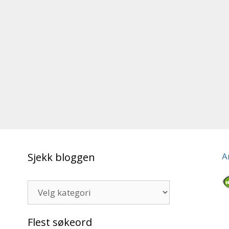
Sjekk bloggen
A
Sjekk
bloggen
Flest søkeord