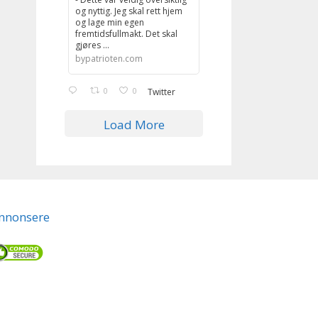
og nyttig. Jeg skal rett hjem
og lage min egen
fremtidsfullmakt. Det skal
gjøres ...
bypatrioten.com
0
0
Twitter
Load More
nnonsere