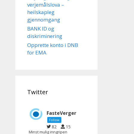
verjemålslova –
heilskapleg
gjennomgang
BANK ID og
diskriminering
Opprette konto i DNB
for EMA
Twitter
FasteVerger
Follow
82
15
Minst mulig inngripen