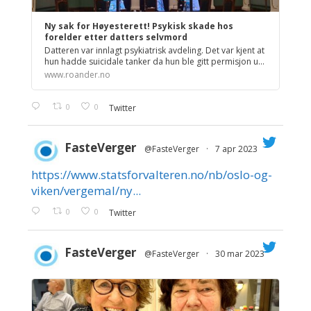
Ny sak for Høyesterett! Psykisk skade hos
forelder etter datters selvmord
Datteren var innlagt psykiatrisk avdeling. Det var kjent at
hun hadde suicidale tanker da hun ble gitt permisjon u...
www.roander.no
0
0
Twitter
FasteVerger
@FasteVerger
·
7 apr 2023
https://www.statsforvalteren.no/nb/oslo-og-
;
viken/vergemal/ny...
0
0
Twitter
FasteVerger
@FasteVerger
·
30 mar 2023
;