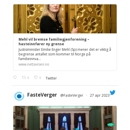
Mehl vil bremse familiegjenforening –
hasteinnfører ny grense
Justisminister Emilie Enger Mehl (Sp) mener det er viktig å
begrense antallet som kommer til Norge på
familieinnva...
www.nettavisen.no
0
0
Twitter
FasteVerger
@FasteVerger
·
27 apr 2023
;