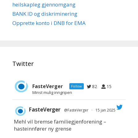
heilskapleg gjennomgang
BANK ID og diskriminering
Opprette konto i DNB for EMA
Twitter
FasteVerger
82
15
Follow
Minst mulig inngripen
FasteVerger
@FasteVerger
·
15 jan 2025
Mehl vil bremse familiegjenforening –
;
hasteinnfører ny grense