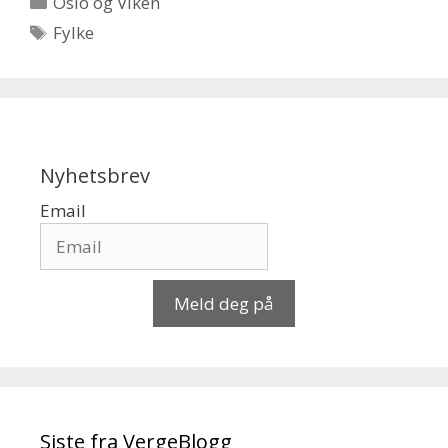
Oslo og Viken
Stikkord
Fylke
Nyhetsbrev
Email
Meld deg på
Siste fra VergeBlogg