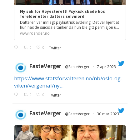
Ny sak for Høyesterett! Psykisk skade hos
forelder etter datters selvmord
Datteren var innlagt psykiatrisk avdeling. Det var kjent at
hun hadde suicidale tanker da hun ble gitt permisjon u...
www.roander.no
0
0
Twitter
FasteVerger
@FasteVerger
·
7 apr 2023
https://www.statsforvalteren.no/nb/oslo-og-
;
viken/vergemal/ny...
0
0
Twitter
FasteVerger
@FasteVerger
·
30 mar 2023
;