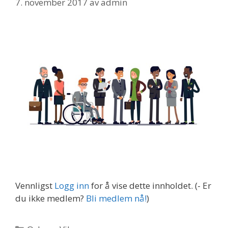
7. november 2017
av
admin
Vennligst
Logg inn
for å vise dette innholdet.
(- Er
du ikke medlem?
Bli medlem nå!
)
Kategorier