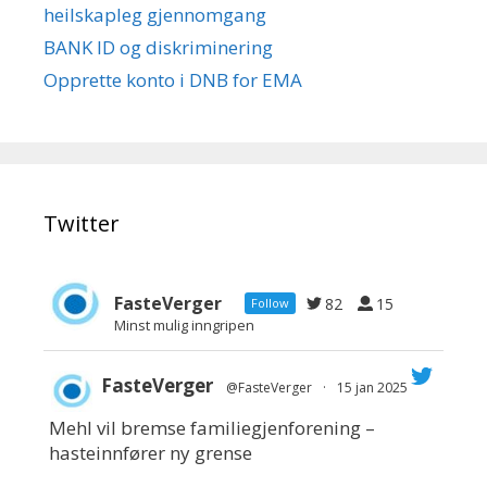
heilskapleg gjennomgang
BANK ID og diskriminering
Opprette konto i DNB for EMA
Twitter
FasteVerger
82
15
Follow
Minst mulig inngripen
FasteVerger
@FasteVerger
·
15 jan 2025
Mehl vil bremse familiegjenforening –
;
hasteinnfører ny grense