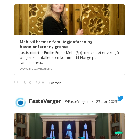
Mehl vil bremse familiegjenforening –
hasteinnfører ny grense
Justisminister Emilie Enger Mehl (Sp) mener det er viktig å
begrense antallet som kommer til Norge på
familieinnva...
www.nettavisen.no
0
0
Twitter
FasteVerger
@FasteVerger
·
27 apr 2023
;