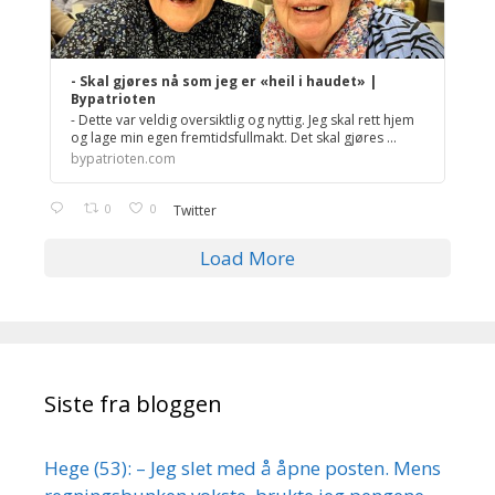
- Skal gjøres nå som jeg er «heil i haudet» |
Bypatrioten
- Dette var veldig oversiktlig og nyttig. Jeg skal rett hjem
og lage min egen fremtidsfullmakt. Det skal gjøres ...
bypatrioten.com
0
0
Twitter
Load More
Siste fra bloggen
Hege (53): – Jeg slet med å åpne posten. Mens