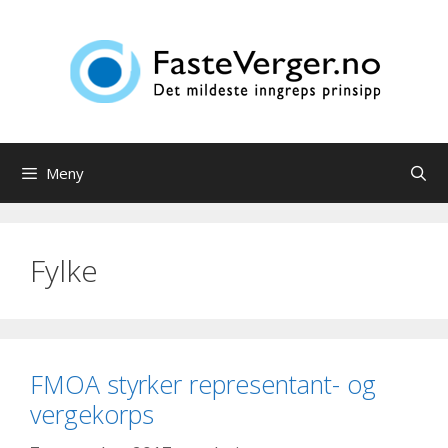
Hopp
til
innhold
Meny
Fylke
FMOA styrker representant- og
vergekorps