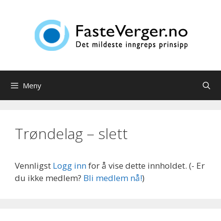
Hopp
til
innhold
Meny
Trøndelag – slett
Vennligst
Logg inn
for å vise dette innholdet.
(- Er
du ikke medlem?
Bli medlem nå!
)