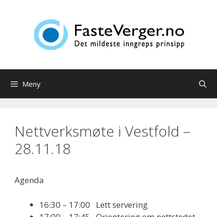
Hopp
til
innhold
Meny
Nettverksmøte i Vestfold –
28.11.18
Agenda
16:30 – 17:00 Lett servering
17:00 – 17:45 Orientering om nettstedet