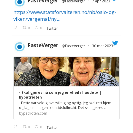
FasteVerger
@FasteVerger
·
7 apr 2023
https://www.statsforvalteren.no/nb/oslo-og-
;
viken/vergemal/ny...
0
0
Twitter
FasteVerger
@FasteVerger
·
30 mar 2023
;
- Skal gjøres nå som jeg er «heil i haudet» |
Bypatrioten
- Dette var veldig oversiktlig og nyttig. Jeg skal rett hjem
og lage min egen fremtidsfullmakt. Det skal gjøres ...
bypatrioten.com
0
0
Twitter