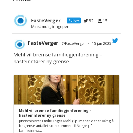
FasteVerger
82
15
Follow
Minst mulig inngripen
FasteVerger
@FasteVerger
·
15 jan 2025
Mehl vil bremse familiegjenforening –
;
hasteinnfører ny grense
Mehl vil bremse familiegjenforening –
hasteinnfører ny grense
Justisminister Emilie Enger Mehl (Sp) mener det er viktig å
begrense antallet som kommer til Norge på
familieinnva...