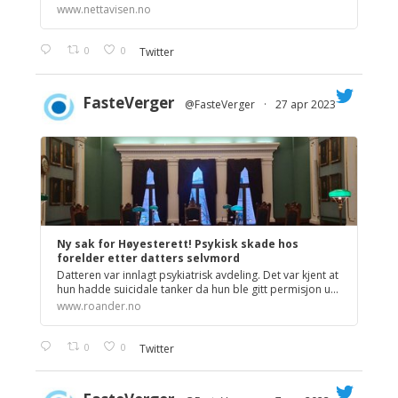
www.nettavisen.no
0
0
Twitter
FasteVerger
@FasteVerger
·
27 apr 2023
;
Ny sak for Høyesterett! Psykisk skade hos
forelder etter datters selvmord
Datteren var innlagt psykiatrisk avdeling. Det var kjent at
hun hadde suicidale tanker da hun ble gitt permisjon u...
www.roander.no
0
0
Twitter