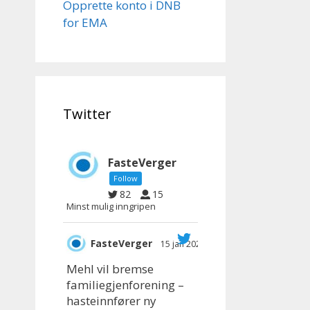
Opprette konto i DNB
for EMA
Twitter
FasteVerger
Follow
82
15
Minst mulig inngripen
FasteVerger
15 jan 2025
;
Mehl vil bremse
familiegjenforening –
hasteinnfører ny