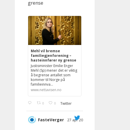
grense
Mehl vil bremse
familiegjenforening –
hasteinnfører ny grense
Justisminister Emilie Enger
Mehl (Sp) mener det er viktig
å begrense antallet som
kommer til Norge på
familieinnva...
www.nettavisen.no
0
0
Twitter
FasteVerger
27 apr 2023
;