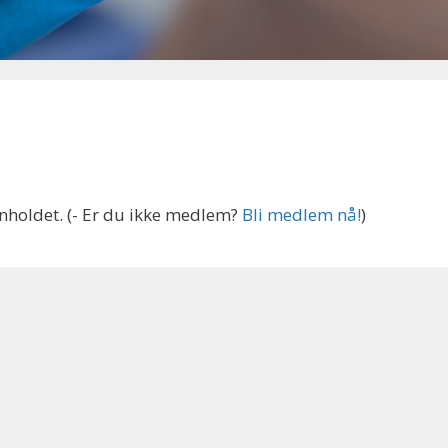
p
nnholdet.
(- Er du ikke medlem?
Bli medlem nå!
)