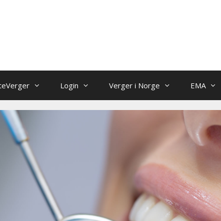
teVerger
Login
Verger i Norge
EMA