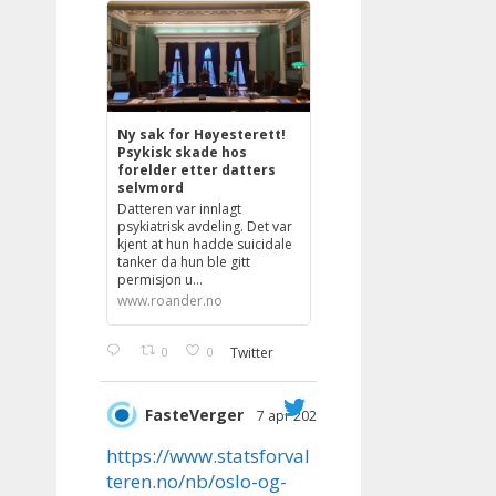
Ny sak for Høyesterett!
Psykisk skade hos
forelder etter datters
selvmord
Datteren var innlagt
psykiatrisk avdeling. Det var
kjent at hun hadde suicidale
tanker da hun ble gitt
permisjon u...
www.roander.no
0
0
Twitter
FasteVerger
7 apr 2023
;
https://www.statsforval
teren.no/nb/oslo-og-