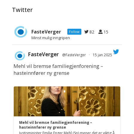
Twitter
FasteVerger
82
15
Follow
Minst mulig inngripen
FasteVerger
@FasteVerger
·
15 jan 2025
Mehl vil bremse familiegjenforening –
;
hasteinnfører ny grense
Mehl vil bremse familiegjenforening –
hasteinnfører ny grense
Justisminister Emilie Enger Mehl (Sp) mener det er viktig å