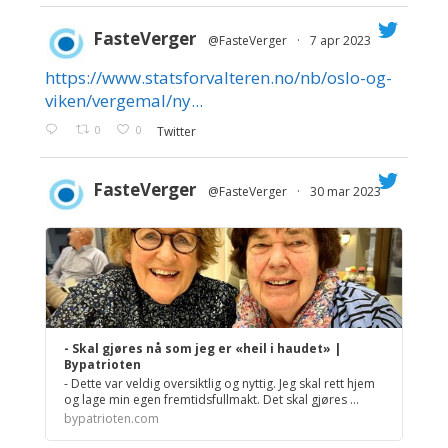
FasteVerger
@FasteVerger
·
7 apr 2023
https://www.statsforvalteren.no/nb/oslo-og-
;
viken/vergemal/ny...
0
0
Twitter
FasteVerger
@FasteVerger
·
30 mar 2023
;
- Skal gjøres nå som jeg er «heil i haudet» |
Bypatrioten
- Dette var veldig oversiktlig og nyttig. Jeg skal rett hjem
og lage min egen fremtidsfullmakt. Det skal gjøres ...
bypatrioten.com