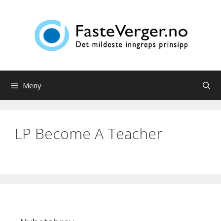
Hopp
til
innhold
Meny
LP Become A Teacher