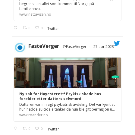
begrense antallet som kommer til Norge på
familieinnva...
www.nettavisen.no
0
0
Twitter
FasteVerger
@FasteVerger
·
27 apr 2023
;
Ny sak for Høyesterett! Psykisk skade hos
forelder etter datters selvmord
Datteren var innlagt psykiatrisk avdeling. Det var kjent at
hun hadde suicidale tanker da hun ble gitt permisjon u...
www.roander.no
0
0
Twitter