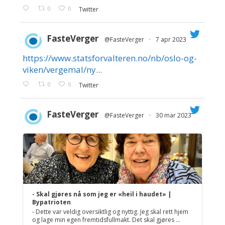
0
0
Twitter
FasteVerger
@FasteVerger
·
7 apr 2023
https://www.statsforvalteren.no/nb/oslo-og-
;
viken/vergemal/ny...
0
0
Twitter
FasteVerger
@FasteVerger
·
30 mar 2023
;
- Skal gjøres nå som jeg er «heil i haudet» |
Bypatrioten
- Dette var veldig oversiktlig og nyttig. Jeg skal rett hjem
og lage min egen fremtidsfullmakt. Det skal gjøres ...