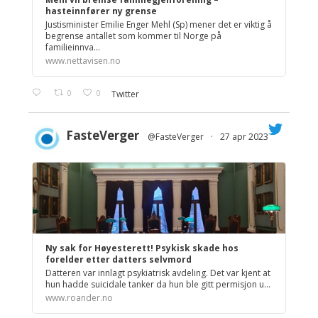
hasteinnfører ny grense
Justisminister Emilie Enger Mehl (Sp) mener det er viktig å
begrense antallet som kommer til Norge på
familieinnva...
www.nettavisen.no
0
0
Twitter
FasteVerger
@FasteVerger
·
27 apr 2023
;
Ny sak for Høyesterett! Psykisk skade hos
forelder etter datters selvmord
Datteren var innlagt psykiatrisk avdeling. Det var kjent at
hun hadde suicidale tanker da hun ble gitt permisjon u...
www.roander.no