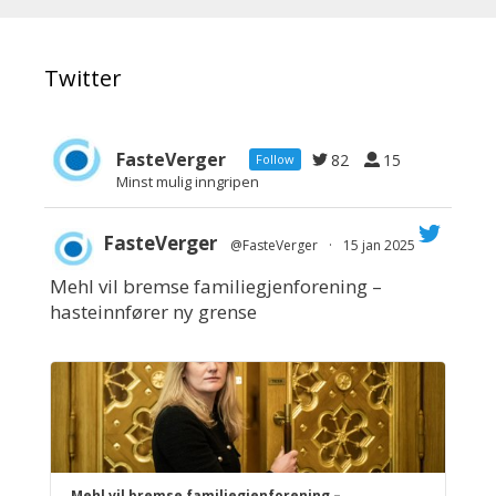
Twitter
FasteVerger
82
15
Follow
Minst mulig inngripen
FasteVerger
@FasteVerger
·
15 jan 2025
Mehl vil bremse familiegjenforening –
;
hasteinnfører ny grense
Mehl vil bremse familiegjenforening –