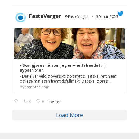
FasteVerger
@FasteVerger
·
30 mar 2023
;
- Skal gjøres nå som jeg er «heil i haudet» |
Bypatrioten
- Dette var veldig oversiktlig og nyttig. Jeg skal rett hjem
og lage min egen fremtidsfullmakt. Det skal gjøres ...
bypatrioten.com
0
0
Twitter
Load More