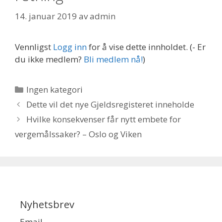
14. januar 2019
av
admin
Vennligst
Logg inn
for å vise dette innholdet.
(- Er
du ikke medlem?
Bli medlem nå!
)
Kategorier
Ingen kategori
Dette vil det nye Gjeldsregisteret inneholde
Hvilke konsekvenser får nytt embete for
vergemålssaker? – Oslo og Viken
Nyhetsbrev
Email