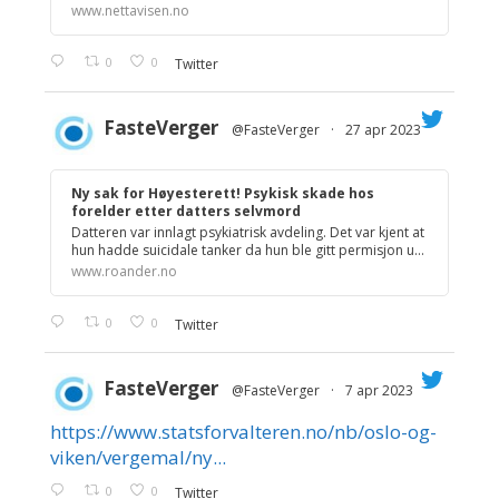
www.nettavisen.no
0
0
Twitter
FasteVerger
@FasteVerger
·
27 apr 2023
;
Ny sak for Høyesterett! Psykisk skade hos
forelder etter datters selvmord
Datteren var innlagt psykiatrisk avdeling. Det var kjent at
hun hadde suicidale tanker da hun ble gitt permisjon u...
www.roander.no
0
0
Twitter
FasteVerger
@FasteVerger
·
7 apr 2023
https://www.statsforvalteren.no/nb/oslo-og-
;
viken/vergemal/ny...
0
0
Twitter