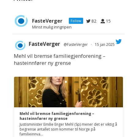
FasteVerger
82
15
Follow
Minst mulig inngripen
FasteVerger
@FasteVerger
·
15 jan 2025
Mehl vil bremse familiegjenforening –
;
hasteinnfører ny grense
Mehl vil bremse familiegjenforening –
hasteinnfører ny grense
Justisminister Emilie Enger Mehl (Sp) mener det er viktig å
begrense antallet som kommer til Norge på
familieinnva...