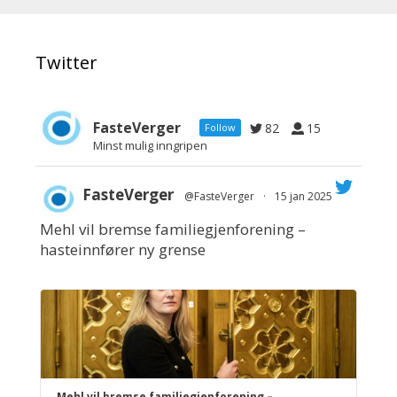
Twitter
FasteVerger
82
15
Follow
Minst mulig inngripen
FasteVerger
@FasteVerger
·
15 jan 2025
Mehl vil bremse familiegjenforening –
;
hasteinnfører ny grense
Mehl vil bremse familiegjenforening –