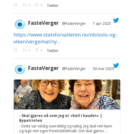
0
0
Twitter
FasteVerger
@FasteVerger
·
7 apr 2023
https://www.statsforvalteren.no/nb/oslo-og-
;
viken/vergemal/ny...
0
0
Twitter
FasteVerger
@FasteVerger
·
30 mar 2023
;
- Skal gjøres nå som jeg er «heil i haudet» |
Bypatrioten
- Dette var veldig oversiktlig og nyttig. Jeg skal rett hjem
og lage min egen fremtidsfullmakt. Det skal gjøres ...