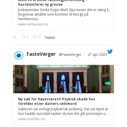
hasteinnfører ny grense
Justisminister Emilie Enger Mehl (Sp) mener det er viktig å
begrense antallet som kommer til Norge på
familieinnva...
www.nettavisen.no
0
0
Twitter
FasteVerger
@FasteVerger
·
27 apr 2023
;
Ny sak for Høyesterett! Psykisk skade hos
forelder etter datters selvmord
Datteren var innlagt psykiatrisk avdeling. Det var kjent at
hun hadde suicidale tanker da hun ble gitt permisjon u...
www.roander.no