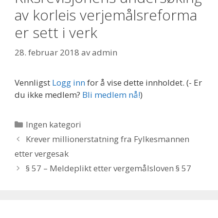
av korleis verjemålsreforma
er sett i verk
28. februar 2018
av
admin
Vennligst
Logg inn
for å vise dette innholdet.
(- Er
du ikke medlem?
Bli medlem nå!
)
Kategorier
Ingen kategori
Krever millionerstatning fra Fylkesmannen
etter vergesak
§ 57 – Meldeplikt etter vergemålsloven § 57