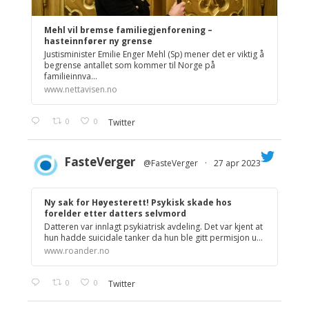
Mehl vil bremse familiegjenforening –
hasteinnfører ny grense
Justisminister Emilie Enger Mehl (Sp) mener det er viktig å
begrense antallet som kommer til Norge på
familieinnva...
www.nettavisen.no
0
0
Twitter
FasteVerger
@FasteVerger
·
27 apr 2023
;
Ny sak for Høyesterett! Psykisk skade hos
forelder etter datters selvmord
Datteren var innlagt psykiatrisk avdeling. Det var kjent at
hun hadde suicidale tanker da hun ble gitt permisjon u...
www.roander.no
0
0
Twitter