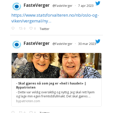
FasteVerger
@FasteVerger
·
7 apr 2023
https://www.statsforvalteren.no/nb/oslo-og-
;
viken/vergemal/ny...
0
0
Twitter
FasteVerger
@FasteVerger
·
30 mar 2023
;
- Skal gjøres nå som jeg er «heil i haudet» |
Bypatrioten
- Dette var veldig oversiktlig og nyttig. Jeg skal rett hjem
og lage min egen fremtidsfullmakt. Det skal gjøres ...
bypatrioten.com
0
0