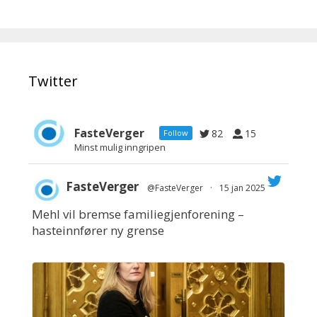
Twitter
FasteVerger
82
15
Follow
Minst mulig inngripen
FasteVerger
@FasteVerger
·
15 jan 2025
Mehl vil bremse familiegjenforening –
;
hasteinnfører ny grense