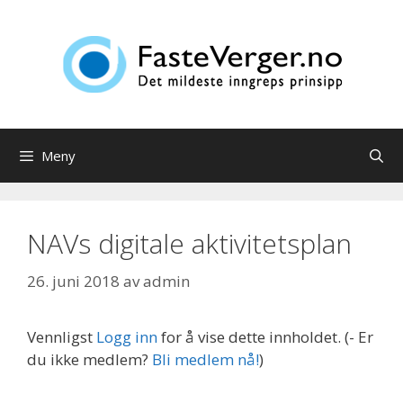
Hopp
til
innhold
Meny
NAVs digitale aktivitetsplan
26. juni 2018
av
admin
Vennligst
Logg inn
for å vise dette innholdet.
(- Er
du ikke medlem?
Bli medlem nå!
)