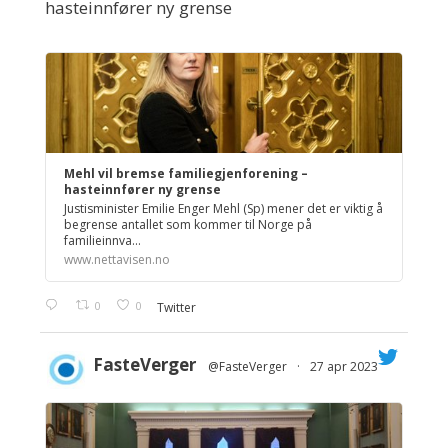
hasteinnfører ny grense
Mehl vil bremse familiegjenforening –
hasteinnfører ny grense
Justisminister Emilie Enger Mehl (Sp) mener det er viktig å
begrense antallet som kommer til Norge på
familieinnva...
www.nettavisen.no
0
0
Twitter
FasteVerger
@FasteVerger
·
27 apr 2023
;