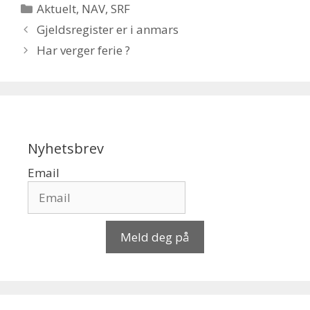
Kategorier
Aktuelt
,
NAV
,
SRF
Gjeldsregister er i anmars
Har verger ferie ?
Nyhetsbrev
Email
Meld deg på