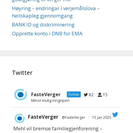
Høyring – endringar i verjemålslova –
heilskapleg gjennomgang
BANK ID og diskriminering
Opprette konto i DNB for EMA
Twitter
FasteVerger
82
15
Follow
Minst mulig inngripen
FasteVerger
@FasteVerger
·
15 jan 2025
Mehl vil bremse familiegjenforening –
;