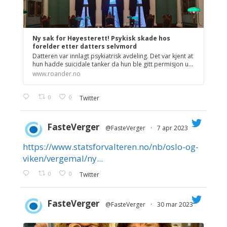
Ny sak for Høyesterett! Psykisk skade hos
forelder etter datters selvmord
Datteren var innlagt psykiatrisk avdeling. Det var kjent at
hun hadde suicidale tanker da hun ble gitt permisjon u...
www.roander.no
0
0
Twitter
FasteVerger
@FasteVerger
·
7 apr 2023
https://www.statsforvalteren.no/nb/oslo-og-
;
viken/vergemal/ny...
0
0
Twitter
FasteVerger
@FasteVerger
·
30 mar 2023
;