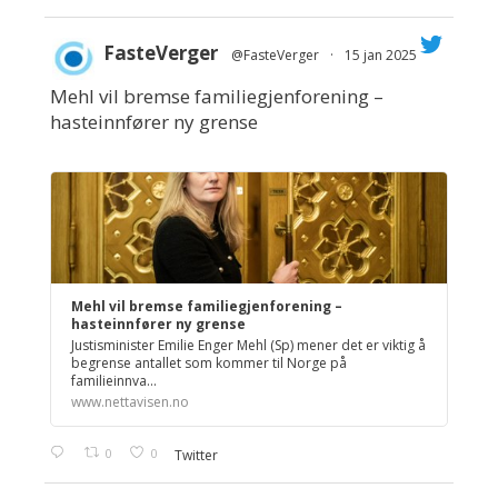
FasteVerger
@FasteVerger
·
15 jan 2025
Mehl vil bremse familiegjenforening –
;
hasteinnfører ny grense
Mehl vil bremse familiegjenforening –
hasteinnfører ny grense
Justisminister Emilie Enger Mehl (Sp) mener det er viktig å
begrense antallet som kommer til Norge på
familieinnva...
www.nettavisen.no
0
0
Twitter