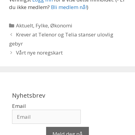
du ikke medlem?
Bli medlem nå!
)
Kategorier
Aktuelt
,
Fylke
,
Økonomi
Krever at Telenor og Telia stanser ulovlig
gebyr
Vårt nye noregskart
Nyhetsbrev
Email
Meld deg på