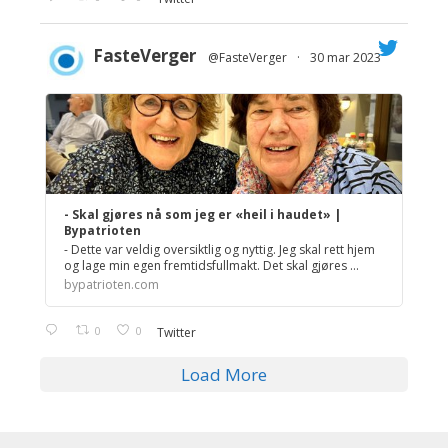
FasteVerger
@FasteVerger
·
30 mar 2023
;
- Skal gjøres nå som jeg er «heil i haudet» |
Bypatrioten
- Dette var veldig oversiktlig og nyttig. Jeg skal rett hjem
og lage min egen fremtidsfullmakt. Det skal gjøres ...
bypatrioten.com
0
0
Twitter
Load More