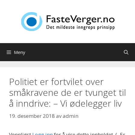
Hopp
til
innhold
Meny
Politiet er fortvilet over
småkravene de er tvunget til
å inndrive: – Vi ødelegger liv
19. desember 2018
av
admin
Vennligst
Logg inn
for å vise dette innholdet.
(- Er