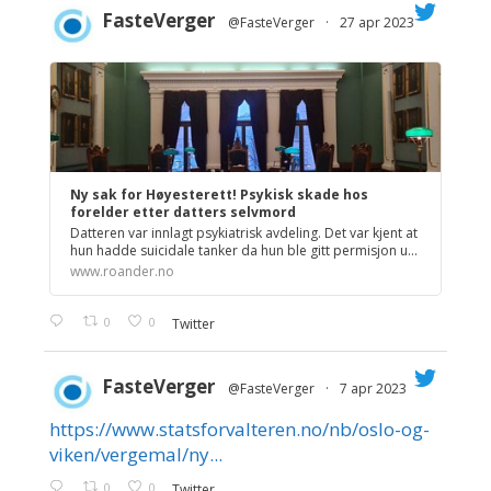
FasteVerger
@FasteVerger
·
27 apr 2023
;
Ny sak for Høyesterett! Psykisk skade hos
forelder etter datters selvmord
Datteren var innlagt psykiatrisk avdeling. Det var kjent at
hun hadde suicidale tanker da hun ble gitt permisjon u...
www.roander.no
0
0
Twitter
FasteVerger
@FasteVerger
·
7 apr 2023
https://www.statsforvalteren.no/nb/oslo-og-
;
viken/vergemal/ny...
0
0
Twitter