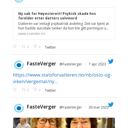
;
Ny sak for Høyesterett! Psykisk skade hos
forelder etter datters selvmord
Datteren var innlagt psykiatrisk avdeling. Det var kjent at
hun hadde suicidale tanker da hun ble gitt permisjon u...
www.roander.no
0
0
Twitter
FasteVerger
@FasteVerger
·
7 apr 2023
https://www.statsforvalteren.no/nb/oslo-og-
;
viken/vergemal/ny...
0
0
Twitter
FasteVerger
@FasteVerger
·
30 mar 2023
;