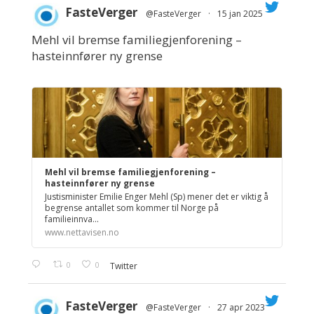
FasteVerger
@FasteVerger
·
15 jan 2025
Mehl vil bremse familiegjenforening –
;
hasteinnfører ny grense
Mehl vil bremse familiegjenforening –
hasteinnfører ny grense
Justisminister Emilie Enger Mehl (Sp) mener det er viktig å
begrense antallet som kommer til Norge på
familieinnva...
www.nettavisen.no
0
0
Twitter
FasteVerger
@FasteVerger
·
27 apr 2023