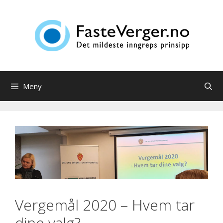
Hopp
til
innhold
Meny
Vergemål 2020 – Hvem tar
dine valg?