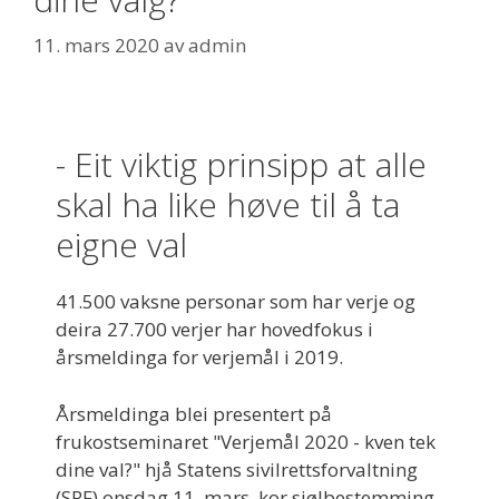
11. mars 2020
av
admin
- Eit viktig prinsipp at alle
skal ha like høve til å ta
eigne val
41.500 vaksne personar som har verje og
deira 27.700 verjer har hovedfokus i
årsmeldinga for verjemål i 2019.
Årsmeldinga blei presentert på
frukostseminaret "Verjemål 2020 - kven tek
dine val?" hjå Statens sivilrettsforvaltning
(SRF) onsdag 11. mars, kor sjølbestemming