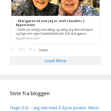
- Skal gjøres nå som jeg er «heil i haudet» |
Bypatrioten
- Dette var veldig oversiktlig og nyttig. Jeg skal rett hjem
og lage min egen fremtidsfullmakt. Det skal gjøres ...
bypatrioten.com
0
0
Twitter
Load More
Siste fra bloggen
Hege (53): – Jeg slet med å åpne posten. Mens