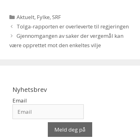
Kategorier
Aktuelt
,
Fylke
,
SRF
Tolga-rapporten er overleverte til regjeringen
Gjennomgangen av saker der vergemål kan
være opprettet mot den enkeltes vilje
Nyhetsbrev
Email
Meld deg på