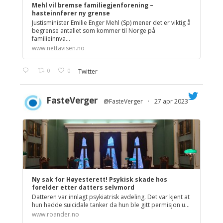
Mehl vil bremse familiegjenforening –
hasteinnfører ny grense
Justisminister Emilie Enger Mehl (Sp) mener det er viktig å
begrense antallet som kommer til Norge på
familieinnva...
www.nettavisen.no
0
0
Twitter
FasteVerger
@FasteVerger
·
27 apr 2023
;
Ny sak for Høyesterett! Psykisk skade hos
forelder etter datters selvmord
Datteren var innlagt psykiatrisk avdeling. Det var kjent at
hun hadde suicidale tanker da hun ble gitt permisjon u...
www.roander.no