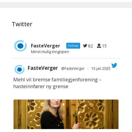
Twitter
FasteVerger
82
15
Follow
Minst mulig inngripen
FasteVerger
@FasteVerger
·
15 jan 2025
Mehl vil bremse familiegjenforening –
;
hasteinnfører ny grense