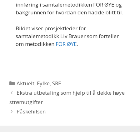
innføring i samtalemetodikken FOR ØYE og
bakgrunnen for hvordan den hadde blitt til.
Bildet viser prosjektleder for
samtalemetodikk Liv Brauer som forteller
om metodikken
FOR ØYE
.
Kategorier
Aktuelt
,
Fylke
,
SRF
Ekstra utbetaling som hjelp til å dekke høye
strømutgifter
Påskehilsen