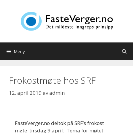
Hopp
til
innhold
Meny
Frokostmøte hos SRF
12. april 2019
av
admin
FasteVerger.no deltok på SRF’s frokost
møte tirsdag 9.april. Tema for møtet