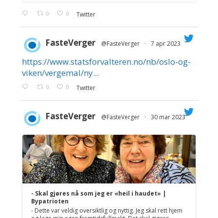
0
0
Twitter
FasteVerger
@FasteVerger
·
7 apr 2023
https://www.statsforvalteren.no/nb/oslo-og-
;
viken/vergemal/ny...
0
0
Twitter
FasteVerger
@FasteVerger
·
30 mar 2023
;
- Skal gjøres nå som jeg er «heil i haudet» |
Bypatrioten
- Dette var veldig oversiktlig og nyttig. Jeg skal rett hjem