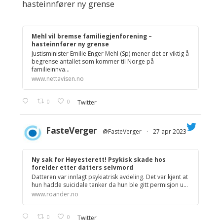
hasteinnfører ny grense
Mehl vil bremse familiegjenforening –
hasteinnfører ny grense
Justisminister Emilie Enger Mehl (Sp) mener det er viktig å
begrense antallet som kommer til Norge på
familieinnva...
www.nettavisen.no
0
0
Twitter
FasteVerger
@FasteVerger
·
27 apr 2023
;
Ny sak for Høyesterett! Psykisk skade hos
forelder etter datters selvmord
Datteren var innlagt psykiatrisk avdeling. Det var kjent at
hun hadde suicidale tanker da hun ble gitt permisjon u...
www.roander.no
0
0
Twitter