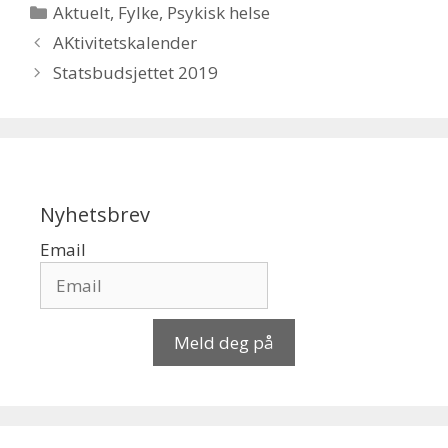
Kategorier
Aktuelt
,
Fylke
,
Psykisk helse
AKtivitetskalender
Statsbudsjettet 2019
Nyhetsbrev
Email
Meld deg på