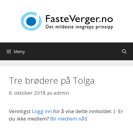
Hopp
til
innhold
Meny
Tre brødere på Tolga
6. oktober 2018
av
admin
Vennligst
Logg inn
for å vise dette innholdet.
(- Er
du ikke medlem?
Bli medlem nå!
)