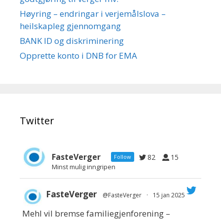
Høyring – endringar i verjemålslova –
heilskapleg gjennomgang
BANK ID og diskriminering
Opprette konto i DNB for EMA
Twitter
FasteVerger
82
15
Follow
Minst mulig inngripen
FasteVerger
@FasteVerger
·
15 jan 2025
Mehl vil bremse familiegjenforening –
;