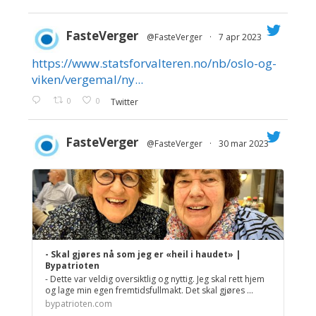
FasteVerger
@FasteVerger
·
7 apr 2023
https://www.statsforvalteren.no/nb/oslo-og-
;
viken/vergemal/ny...
0
0
Twitter
FasteVerger
@FasteVerger
·
30 mar 2023
;
- Skal gjøres nå som jeg er «heil i haudet» |
Bypatrioten
- Dette var veldig oversiktlig og nyttig. Jeg skal rett hjem
og lage min egen fremtidsfullmakt. Det skal gjøres ...
bypatrioten.com