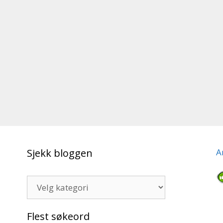
Sjekk bloggen
A
Sjekk
bloggen
Flest søkeord