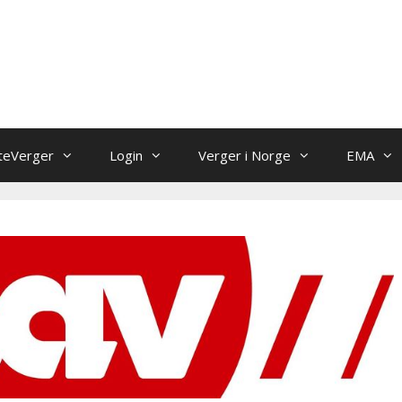
teVerger
Login
Verger i Norge
EMA