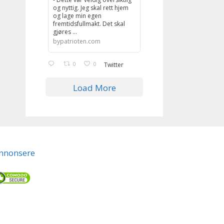
og nyttig. Jeg skal rett hjem
og lage min egen
fremtidsfullmakt. Det skal
gjøres ...
bypatrioten.com
0
0
Twitter
Load More
nnonsere