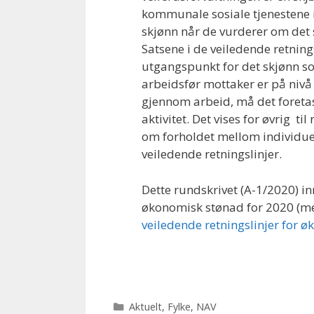
kommunale sosiale tjenestene i 
skjønn når de vurderer om det 
Satsene i de veiledende retnin
utgangspunkt for det skjønn so
arbeidsfør mottaker er på nivå 
gjennom arbeid, må det foretas 
aktivitet. Det vises for øvrig til
om forholdet mellom individue
veiledende retningslinjer.
Dette rundskrivet (A-1/2020) in
økonomisk stønad for 2020 (me
veiledende retningslinjer for 
Kategorier
Aktuelt
,
Fylke
,
NAV