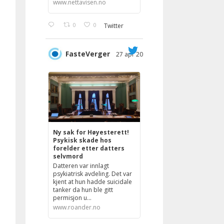
www.nettavisen.no
0
0
Twitter
FasteVerger
27 apr 2023
;
Ny sak for Høyesterett!
Psykisk skade hos
forelder etter datters
selvmord
Datteren var innlagt
psykiatrisk avdeling. Det var
kjent at hun hadde suicidale
tanker da hun ble gitt
permisjon u...
www.roander.no