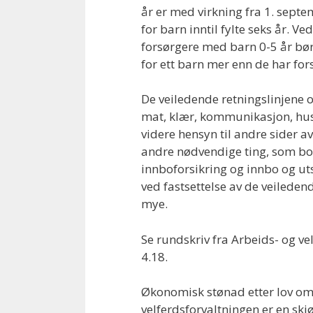
år er med virkning fra 1. sept
for barn inntil fylte seks år. 
forsørgere med barn 0-5 år bør
for ett barn mer enn de har for
De veiledende retningslinjene 
mat, klær, kommunikasjon, hus
videre hensyn til andre sider av 
andre nødvendige ting, som bo
innboforsikring og innbo og uts
ved fastsettelse av de veiledend
mye.
Se rundskriv fra Arbeids- og ve
4.18.
Økonomisk stønad etter lov om s
velferdsforvaltningen er en skjø