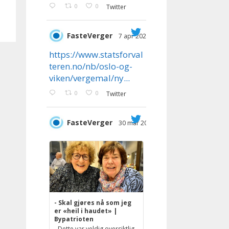
0
0
Twitter
FasteVerger
7 apr 2023
;
https://www.statsforval
teren.no/nb/oslo-og-
viken/vergemal/ny...
0
0
Twitter
FasteVerger
30 mar 2023
;
- Skal gjøres nå som jeg
er «heil i haudet» |
Bypatrioten
- Dette var veldig oversiktlig