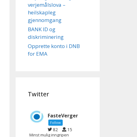
verjemålslova –
heilskapleg
gjennomgang
BANK ID og
diskriminering
Opprette konto i DNB
for EMA
Twitter
FasteVerger
Follow
82
15
Minst mulig inngripen