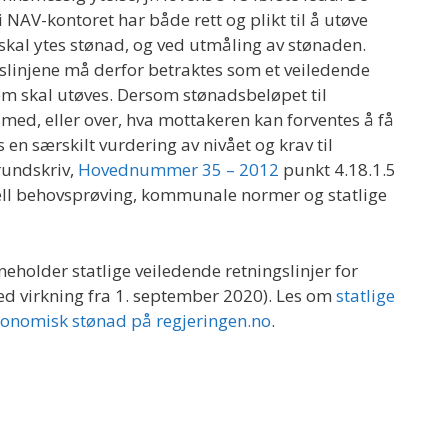
NAV-kontoret har både rett og plikt til å utøve
skal ytes stønad, og ved utmåling av stønaden.
gslinjene må derfor betraktes som et veiledende
m skal utøves. Dersom stønadsbeløpet til
med, eller over, hva mottakeren kan forventes å få
en særskilt vurdering av nivået og krav til
 rundskriv,
Hovednummer 35 – 2012
punkt 4.18.1.5
ll behovsprøving, kommunale normer og statlige
neholder statlige veiledende retningslinjer for
d virkning fra 1. september 2020). Les om
statlige
økonomisk stønad på regjeringen.no
.