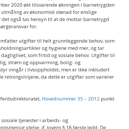
ember 2020 økt tilsvarende økningen i barnetrygden
Ved utmåling av økonomisk stønad for enslige
 det også tas hensyn til at de mottar barnetrygd
sørgeransvar for.
omfatter utgifter til helt grunnleggende behov, som
holdningsartikler og hygiene med mer, og tar
dagliglivet, som fritid og sosiale behov. Utgifter til
lig, strøm og oppvarming, bolig- og
tyr inngår i livsoppholdet, men er ikke inkludert
e retningslinjene, da dette er utgifter som varierer
lferdsdirektoratet,
Hovednummer 35 – 2012
punkt
osiale tjenester i arbeids- og
nnsmessig ytelse, jf. lovens § 18 første ledd. De