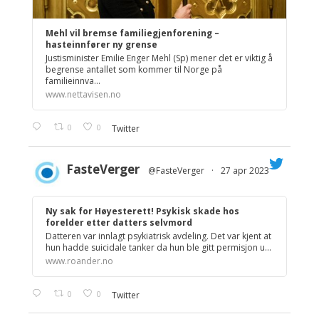
Mehl vil bremse familiegjenforening –
hasteinnfører ny grense
Justisminister Emilie Enger Mehl (Sp) mener det er viktig å
begrense antallet som kommer til Norge på
familieinnva...
www.nettavisen.no
0
0
Twitter
FasteVerger
@FasteVerger
·
27 apr 2023
;
Ny sak for Høyesterett! Psykisk skade hos
forelder etter datters selvmord
Datteren var innlagt psykiatrisk avdeling. Det var kjent at
hun hadde suicidale tanker da hun ble gitt permisjon u...
www.roander.no
0
0
Twitter