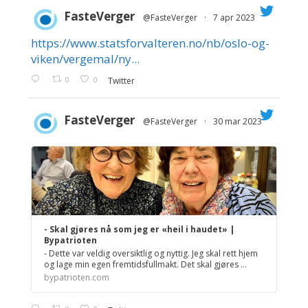
FasteVerger
@FasteVerger
·
7 apr 2023
https://www.statsforvalteren.no/nb/oslo-og-
;
viken/vergemal/ny...
0
0
Twitter
FasteVerger
@FasteVerger
·
30 mar 2023
;
- Skal gjøres nå som jeg er «heil i haudet» |
Bypatrioten
- Dette var veldig oversiktlig og nyttig. Jeg skal rett hjem
og lage min egen fremtidsfullmakt. Det skal gjøres ...
bypatrioten.com