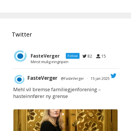
Twitter
FasteVerger
82
15
Follow
Minst mulig inngripen
FasteVerger
@FasteVerger
·
15 jan 2025
Mehl vil bremse familiegjenforening –
;
hasteinnfører ny grense