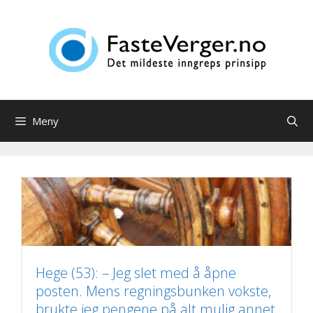
Hopp
til
innhold
Meny
Hege (53): – Jeg slet med å åpne
posten. Mens regningsbunken vokste,
brukte jeg pengene på alt mulig annet